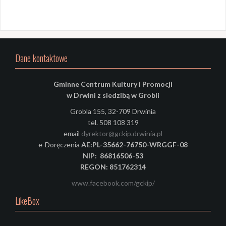
Dane kontaktowe
Gminne Centrum Kultury i Promocji
w Drwini z siedzibą w Grobli
Grobla 155, 32-709 Drwinia
tel. 508 108 319
email
dyrektor@gckip.drwinia.pl
e-Doręczenia
AE:PL-35662-76750-WRGGF-08
NIP: 86816506-53
REGON: 851762314
www.facebook.com/gckip/
LikeBox