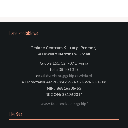
Dane kontaktowe
Gminne Centrum Kultury i Promocji
w Drwini z siedzibą w Grobli
Grobla 155, 32-709 Drwinia
tel. 508 108 319
email
dyrektor@gckip.drwinia.pl
e-Doręczenia
AE:PL-35662-76750-WRGGF-08
NIP: 86816506-53
REGON: 851762314
www.facebook.com/gckip/
LikeBox