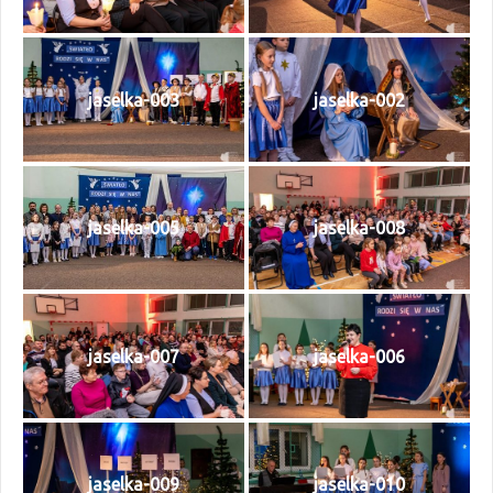
jaselka-003
jaselka-002
jaselka-005
jaselka-008
jaselka-007
jaselka-006
jaselka-009
jaselka-010