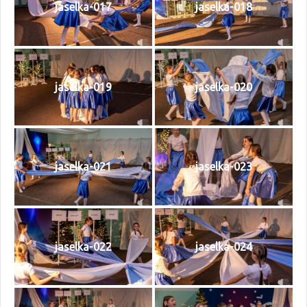
jaselka-017
jaselka-018
jaselka-019
jaselka-020
jaselka-021
jaselka-023
jaselka-022
jaselka-024