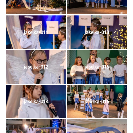
jaselka-011
jaselka-013
jaselka-012
jaselka-015
jaselka-014
jaselka-016