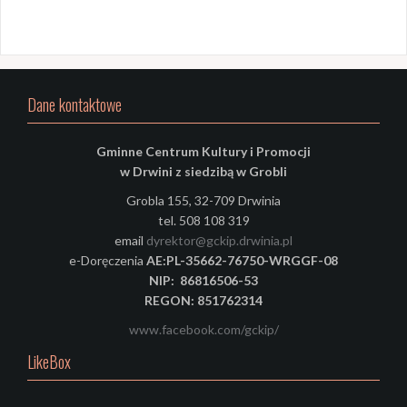
Dane kontaktowe
Gminne Centrum Kultury i Promocji
w Drwini z siedzibą w Grobli
Grobla 155, 32-709 Drwinia
tel. 508 108 319
email
dyrektor@gckip.drwinia.pl
e-Doręczenia
AE:PL-35662-76750-WRGGF-08
NIP: 86816506-53
REGON: 851762314
www.facebook.com/gckip/
LikeBox