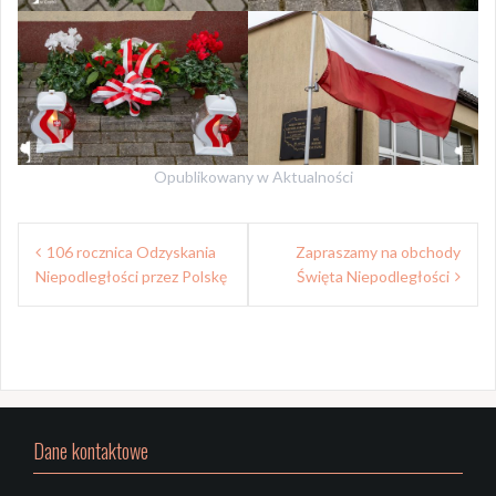
Opublikowany w
Aktualności
Nawigacja
106 rocznica Odzyskania
Zapraszamy na obchody
wpisu
Niepodległości przez Polskę
Święta Niepodległości
Dane kontaktowe