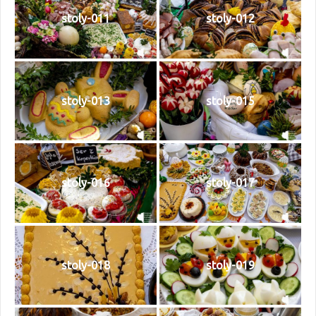
stoly-011
stoly-012
stoly-013
stoly-015
stoly-016
stoly-017
stoly-018
stoly-019