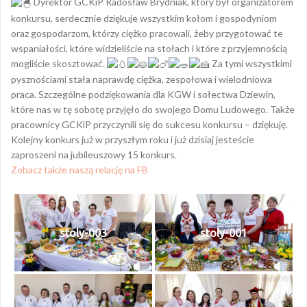
Dyrektor GCKiP Radosław Brydniak, który był organizatorem
konkursu, serdecznie dziękuje wszystkim kołom i gospodyniom
oraz gospodarzom, którzy ciężko pracowali, żeby przygotować te
wspaniałości, które widzieliście na stołach i które z przyjemnością
mogliście skosztować.
Za tymi wszystkimi
pysznościami stała naprawdę ciężka, zespołowa i wielodniowa
praca. Szczególne podziękowania dla KGW i sołectwa Dziewin,
które nas w tę sobotę przyjęło do swojego Domu Ludowego. Także
pracownicy GCKiP przyczynili się do sukcesu konkursu – dziękuję.
Kolejny konkurs już w przyszłym roku i już dzisiaj jesteście
zaproszeni na jubileuszowy 15 konkurs.
Zobacz także naszą relację na FB
stoly-003
stoly-001