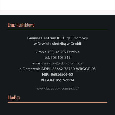
Dane kontaktowe
Gminne Centrum Kultury i Promocji
w Drwini z siedzibą w Grobli
Grobla 155, 32-709 Drwinia
tel. 508 108 319
email
dyrektor@gckip.drwinia.pl
e-Doręczenia
AE:PL-35662-76750-WRGGF-08
NIP: 86816506-53
REGON: 851762314
www.facebook.com/gckip/
LikeBox