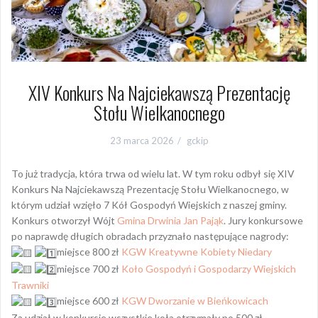
XIV Konkurs Na Najciekawszą Prezentację
Stołu Wielkanocnego
23 marca 2026
gckip
To już tradycja, która trwa od wielu lat. W tym roku odbył się XIV
Konkurs Na Najciekawszą Prezentację Stołu Wielkanocnego, w
którym udział wzięło 7 Kół Gospodyń Wiejskich z naszej gminy.
Konkurs otworzył Wójt
Gmina Drwinia
Jan Pająk
. Jury konkursowe
po naprawdę długich obradach przyznało następujące nagrody:
miejsce 800 zł
KGW Kreatywne Kobiety Niedary
miejsce 700 zł
Koło Gospodyń i Gospodarzy Wiejskich
Trawniki
miejsce 600 zł
KGW Dworzanie w Bieńkowicach
Za udział w konkursie wszystkie koła otrzymały po 500 zł.