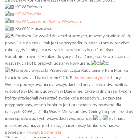
KGW Dziewin
KGW Drwinia
KGW Czerwone Maki w Wyżycach
KGW Mikluszowice
Porównując wyniki do zeszłorocznych, możemy stwierdzić, że
powoli, ale do celu – tak jest w przypadku Niedar, które w zeszłym
roku zajęły 2 miejsce a w tym roku wskoczyły na 1 miejsce.
Podobnie Trawniki – także do góry z 3 na 2 miejsce. Gratulacje dla
wszystkich kół biorących udział w konkursie.
Nagrody wręczała Przewodnicząca Rady Gminy Pani Monika
Rzucidło wraz z Dyrektorem GCKiP
Radosław Brydniak
i Jury.
Wielkie podziękowania dla wszystkich, którzy licznie odwiedzili nas
w sobotę w Domu Ludowym w Dziewinie, także radnym i sołtysom
którzy przyjechali wesprzeć swoje koła gospodyń. Jak zawsze
przypominamy, że ten konkurs jest przeznaczony zarówno dla
naszych KGW, jaki i dla Was – Mieszkańców Gminy, bo przecież ktoś
musi spróbować tych wszystkich wspaniałości
. I nadal
jesteśmy zdania, że jest to najsmaczniejszy konkurs w naszym
powiecie –
Powiat Bocheński