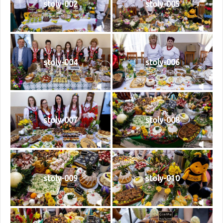
stoly-002
stoly-005
stoly-004
stoly-006
stoly-007
stoly-008
stoly-009
stoly-010