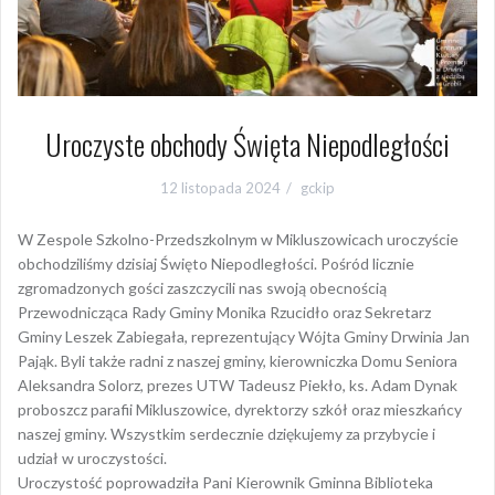
Uroczyste obchody Święta Niepodległości
12 listopada 2024
gckip
W Zespole Szkolno-Przedszkolnym w Mikluszowicach uroczyście
obchodziliśmy dzisiaj Święto Niepodległości. Pośród licznie
zgromadzonych gości zaszczycili nas swoją obecnością
Przewodnicząca Rady Gminy Monika Rzucidło oraz Sekretarz
Gminy Leszek Zabiegała, reprezentujący Wójta Gminy Drwinia
Jan
Pająk
. Byli także radni z naszej gminy, kierowniczka Domu Seniora
Aleksandra Solorz, prezes UTW Tadeusz Piekło, ks. Adam Dynak
proboszcz parafii Mikluszowice, dyrektorzy szkół oraz mieszkańcy
naszej gminy. Wszystkim serdecznie dziękujemy za przybycie i
udział w uroczystości.
Uroczystość poprowadziła Pani Kierownik
Gminna Biblioteka