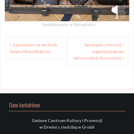
Opublikowany w
Aktualności
Nawigacja
Zapraszamy na obchody
Spotkanie z historią –
wpisu
Święta Niepodległości
organizacja grupy
rekonstrukcji historycznej
Dane kontaktowe
Gminne Centrum Kultury i Promocji
w Drwini z siedzibą w Grobli