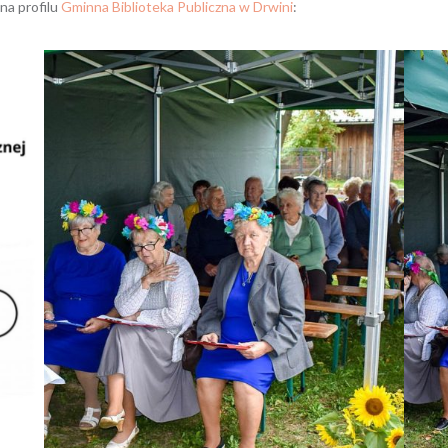
na profilu
Gminna Biblioteka Publiczna w Drwini
: