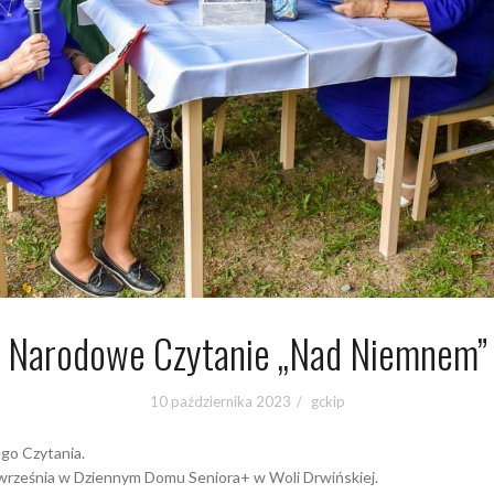
Narodowe Czytanie „Nad Niemnem”
10 października 2023
gckip
go Czytania.
września w Dziennym Domu Seniora+ w Woli Drwińskiej.