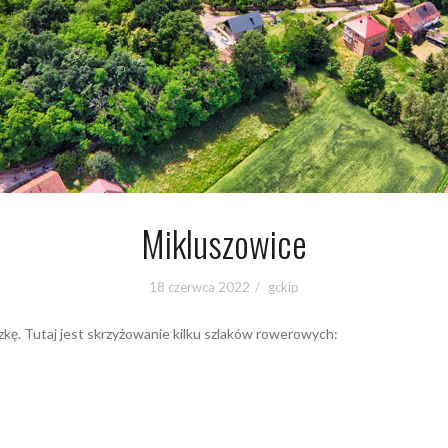
Mikluszowice
18 czerwca 2022
gckip
zkę. Tutaj jest skrzyżowanie kilku szlaków rowerowych: