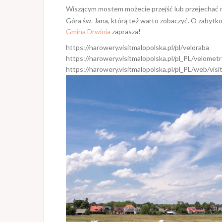
Wiszącym mostem możecie przejść lub przejechać r
Góra św. Jana, którą też warto zobaczyć. O zabyt
Gmina Drwinia
zaprasza!
https://narowery.visitmalopolska.pl/pl/veloraba
https://narowery.visitmalopolska.pl/pl_PL/velometr
https://narowery.visitmalopolska.pl/pl_PL/web/vi