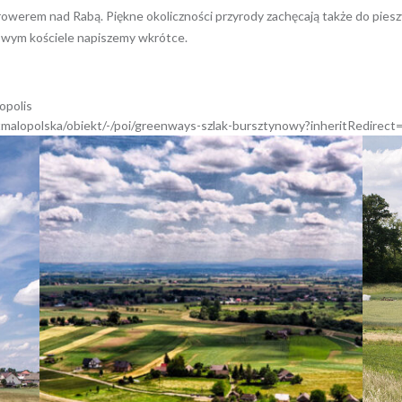
owerem nad Rabą. Piękne okoliczności przyrody zachęcają także do pies
kowym kościele napiszemy wkrótce.
opolis
sitmalopolska/obiekt/-/poi/greenways-szlak-bursztynowy?inheritRedirect