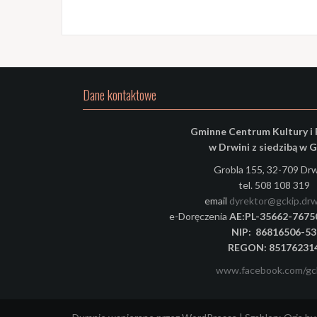
Dane kontaktowe
Gminne Centrum Kultury i 
w Drwini z siedzibą w G
Grobla 155, 32-709 Drw
tel. 508 108 319
email
dyrektor@gckip.drwi
e-Doręczenia
AE:PL-35662-767
NIP: 86816506-53
REGON: 85176231
www.facebook.com/gck