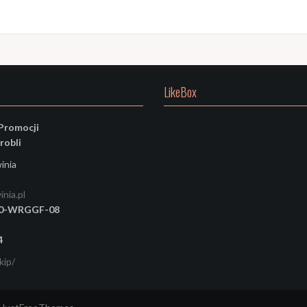
LikeBox
Promocji
robli
inia
nia.pl
50-WRGGF-08
4
ip/