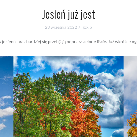
Jesień już jest
28 września 2022
gckip
y jesieni coraz bardziej się przebijają poprzez zielone liście. Już wkrótce 