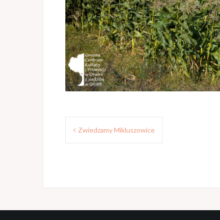
Nawigacja
Zwiedzamy Mikluszowice
wpisu