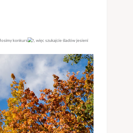
ogłosimy konkurs
, więc szukajcie śladów jesieni