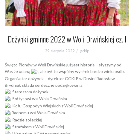
Dożynki gminne 2022 w Woli Drwińskiej cz. I
29 sierpnia 2022
gckip
Święto Plonów w Woli Drwińskie już jest historią – słyszymy od
Was że udaną
, ale był to wspólny wysiłek bardzo wielu osób.
Organizator dożynek – dyrektor GCKIP w Drwini Radosław
Brydniak składa serdeczne podziękowania
Starostom dożynek
Sołtysowi wsi Wola Drwińska
Kołu Gospodyń Wiejskich z Woli Drwińskiej
Radnemu wsi Wola Drwińska
Radzie sołeckiej
Strażakom z Woli Drwińskiej
Wszystkim KGW z naszej gminy