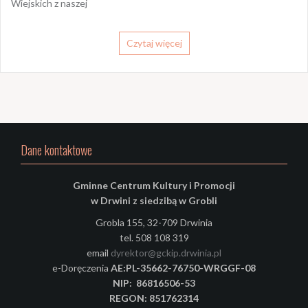
Wiejskich z naszej
Czytaj więcej
Dane kontaktowe
Gminne Centrum Kultury i Promocji
w Drwini z siedzibą w Grobli
Grobla 155, 32-709 Drwinia
tel. 508 108 319
email
dyrektor@gckip.drwinia.pl
e-Doręczenia
AE:PL-35662-76750-WRGGF-08
NIP: 86816506-53
REGON: 851762314