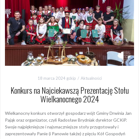
18 marca 2024
gckip
Aktualności
Konkurs na Najciekawszą Prezentację Stołu
Wielkanocnego 2024
Wielkanocny konkurs otworzył gospodarz wójt Gminy Drwinia Jan
Pająk oraz organizator, czyli Radosław Brydniak dyrektor GCKiP.
Swoje najpiękniejsze i najsmaczniejsze stoły przygotowały i
zaprezentowały Panie (i Panowie także) z pięciu Kół Gospodyń