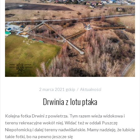
2 marca 2021
gckip
Aktualności
Drwinia z lotu ptaka
Kolejna fotka Drwini z powietrza. Tym razem wieża widokowa i
tereny rekreacyjne wokół niej. Widać też w oddali Puszczę
Niepołomicką i dalej tereny nadwiślańskie. Mamy nadzieję, że lubicie
takie fotki, bo na pewno jeszcze się