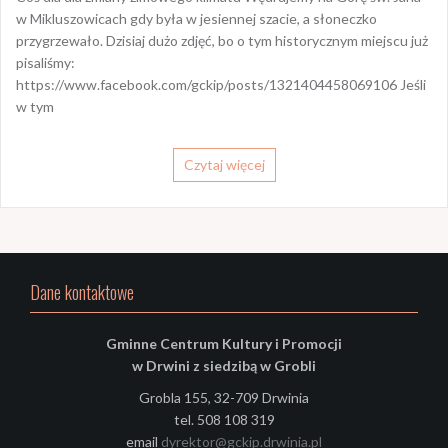
w Mikluszowicach gdy była w jesiennej szacie, a słoneczko
przygrzewało. Dzisiaj dużo zdjęć, bo o tym historycznym miejscu już
pisaliśmy:
https://www.facebook.com/gckip/posts/1321404458069106 Jeśli
w tym
Czytaj więcej
Dane kontaktowe
Gminne Centrum Kultury i Promocji
w Drwini z siedzibą w Grobli
Grobla 155, 32-709 Drwinia
tel. 508 108 319
email
dyrektor@gckip.drwinia.pl