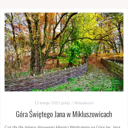
15 lutego 2021
gckip
Aktualności
Góra Świętego Jana w Mikluszowicach
Coś dla dla zmiany zimowego klimatu Wędrujemy na Górę św. Jana