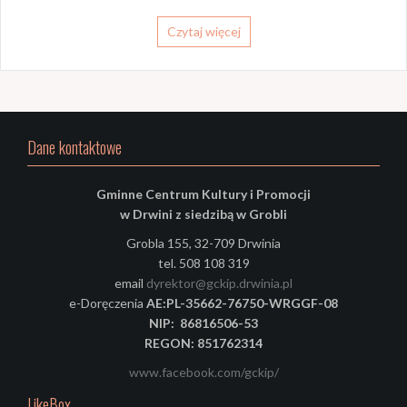
Czytaj więcej
Dane kontaktowe
Gminne Centrum Kultury i Promocji
w Drwini z siedzibą w Grobli
Grobla 155, 32-709 Drwinia
tel. 508 108 319
email
dyrektor@gckip.drwinia.pl
e-Doręczenia
AE:PL-35662-76750-WRGGF-08
NIP: 86816506-53
REGON: 851762314
www.facebook.com/gckip/
LikeBox