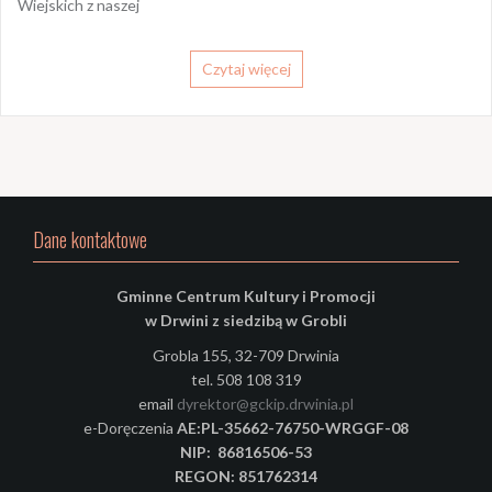
Wiejskich z naszej
Czytaj więcej
Dane kontaktowe
Gminne Centrum Kultury i Promocji
w Drwini z siedzibą w Grobli
Grobla 155, 32-709 Drwinia
tel. 508 108 319
email
dyrektor@gckip.drwinia.pl
e-Doręczenia
AE:PL-35662-76750-WRGGF-08
NIP: 86816506-53
REGON: 851762314