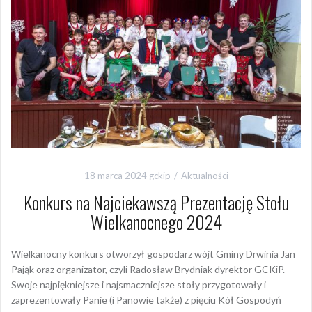
18 marca 2024
gckip
Aktualności
Konkurs na Najciekawszą Prezentację Stołu
Wielkanocnego 2024
Wielkanocny konkurs otworzył gospodarz wójt Gminy Drwinia Jan
Pająk oraz organizator, czyli Radosław Brydniak dyrektor GCKiP.
Swoje najpiękniejsze i najsmaczniejsze stoły przygotowały i
zaprezentowały Panie (i Panowie także) z pięciu Kół Gospodyń