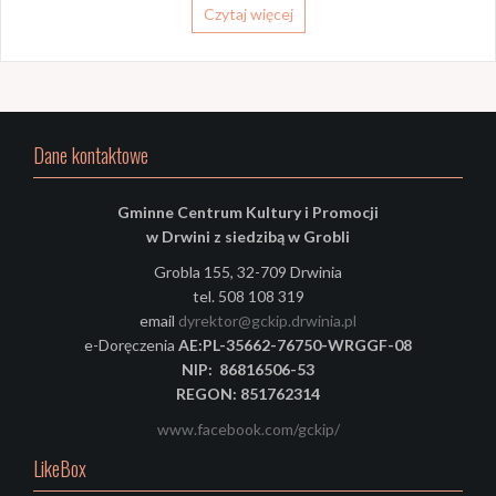
Czytaj więcej
Dane kontaktowe
Gminne Centrum Kultury i Promocji
w Drwini z siedzibą w Grobli
Grobla 155, 32-709 Drwinia
tel. 508 108 319
email
dyrektor@gckip.drwinia.pl
e-Doręczenia
AE:PL-35662-76750-WRGGF-08
NIP: 86816506-53
REGON: 851762314
www.facebook.com/gckip/
LikeBox